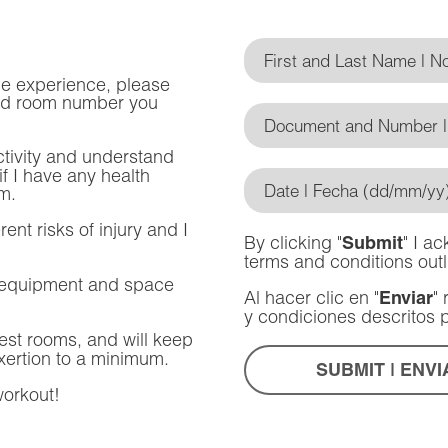
le experience, please
 and room number you
activity and understand
 if I have any health
m.
ent risks of injury and I
By clicking "
" I a
Submit
terms and conditions out
e equipment and space
Al hacer clic en "
"
Enviar
y condiciones descritos 
est rooms, and will keep
exertion to a minimum.
workout!