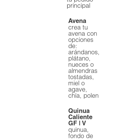
principal
Avena
crea tu
avena con
opciones
de:
arándanos,
plátano,
nueces o
almendras
tostadas,
miel o
agave,
chía, polen
Quinua
Caliente
GF | V
quinua,
fondo de