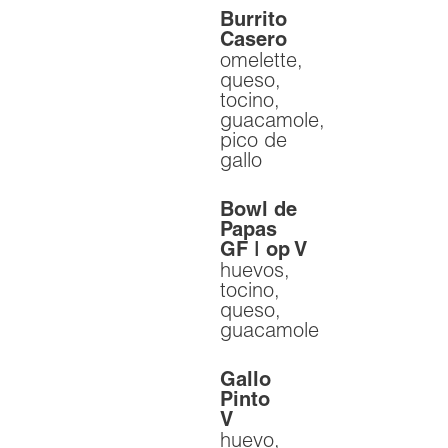
Burrito
Casero
omelette,
queso,
tocino,
guacamole,
pico de
gallo
Bowl de
Papas
GF | op V
huevos,
tocino,
queso,
guacamole
Gallo
Pinto
V
huevo,