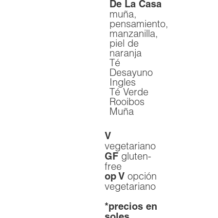
De La Casa
muña,
pensamiento,
manzanilla,
piel de
naranja
Té
Desayuno
Ingles
Té Verde
Rooibos
Muña
V
vegetariano
gluten-
GF
free
opción
op V
vegetariano
*precios en
soles